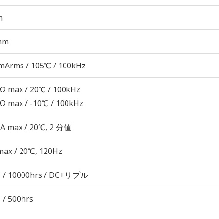
m
mm
mArms / 105℃ / 100kHz
8Ω max / 20℃ / 100kHz
4Ω max / -10℃ / 100kHz
μA max / 20℃, 2 分値
max / 20℃, 120Hz
 / 10000hrs / DC+リプル
 / 500hrs