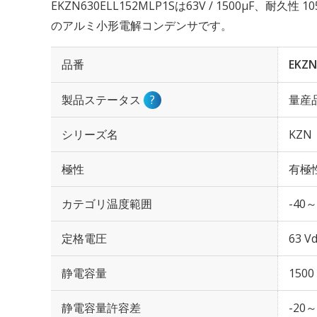
EKZN630ELL152MLP1Sは63V / 1500µF、耐久性
のアルミ小形電解コンデンサです。
品番
EKZN
製品ステータス
?
量産
シリーズ名
KZN
極性
有極
カテゴリ温度範囲
-40～
定格電圧
63 Vd
静電容量
1500
静電容量許容差
-20～