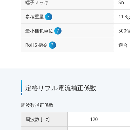
端子メッキ
Sn
参考重量
?
11.3g
最小梱包単位
?
500
RoHS 指令
?
適合
定格リプル電流補正係数
周波数補正係数
周波数 [Hz]
120