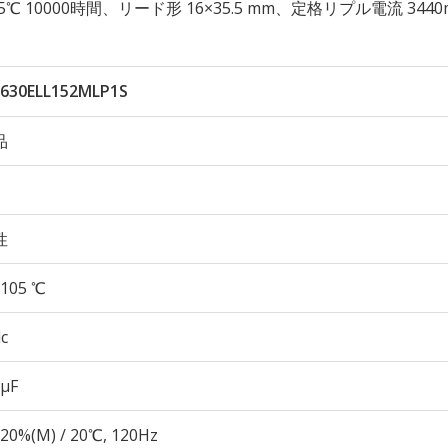
 105℃ 10000時間、リード形 16×35.5 mm、定格リプル電流 3440
630ELL152MLP1S
品
性
105 ℃
c
 µF
20%(M) / 20℃, 120Hz