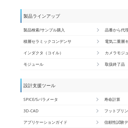
製品ラインアップ
製品検索/サンプル購入
品番から代
積層セラミックコンデンサ
電気二重層
インダクタ（コイル）
カメラモジ
モジュール
取扱終了品
設計支援ツール
SPICE/Sパラメータ
寿命計算
3D-CAD
フットプリ
アプリケーションガイド
信頼性試験