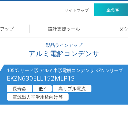
企業/IR
サイトマップ
アップ
設計支援ツール
ダウ
製品ラインアップ
アルミ電解コンデンサ
105℃ リード形 アルミ小形電解コンデンサ KZNシリーズ
EKZN630ELL152MLP1S
長寿命
低Z
高リプル電流
電源出力平滑用途向け等