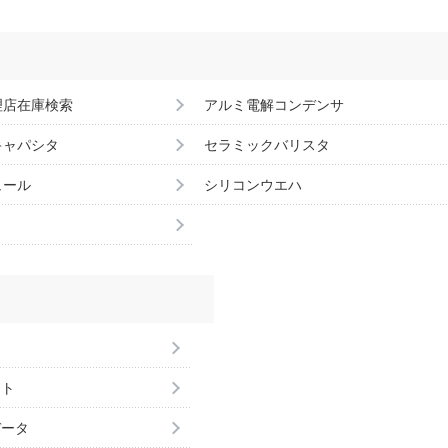
理店在庫検索
アルミ電解コンデンサ
キャパシタ
セラミックバリスタ
ュール
シリコンウエハ
ント
データ