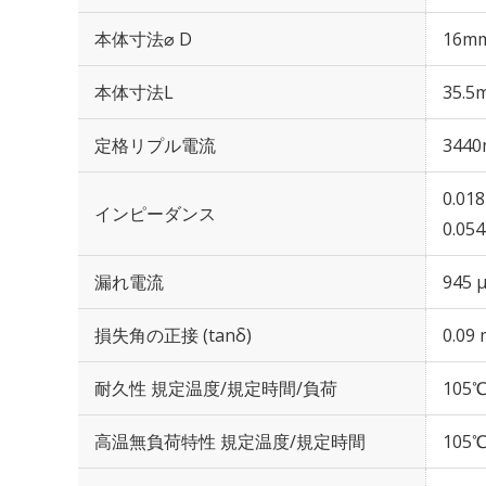
本体寸法⌀ D
16m
本体寸法L
35.5
定格リプル電流
3440
0.01
インピーダンス
0.05
漏れ電流
945 
損失角の正接 (tanδ)
0.09 
耐久性 規定温度/規定時間/負荷
105℃
高温無負荷特性 規定温度/規定時間
105℃