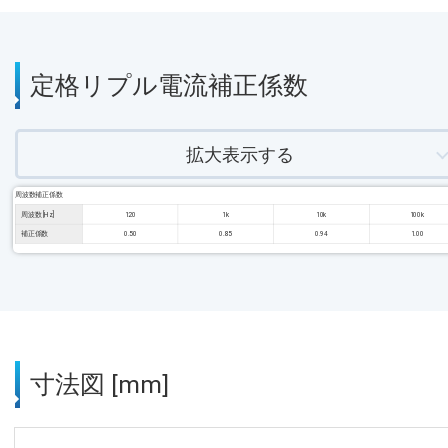
定格リプル電流補正係数
拡大表示する
周波数補正係数
周波数 [Hz]
120
1k
10k
100k
補正係数
0.50
0.85
0.94
1.00
寸法図 [mm]