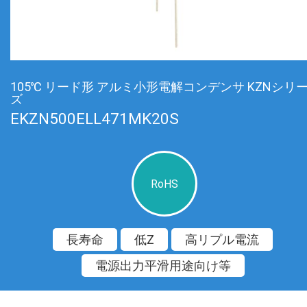
105℃ リード形 アルミ小形電解コンデンサ KZNシリ
ズ
EKZN500ELL471MK20S
RoHS
長寿命
低Z
高リプル電流
電源出力平滑用途向け等