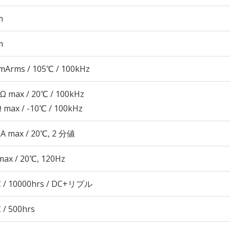
m
m
mArms / 105℃ / 100kHz
8Ω max / 20℃ / 100kHz
Ω max / -10℃ / 100kHz
μA max / 20℃, 2 分値
max / 20℃, 120Hz
 / 10000hrs / DC+リプル
 / 500hrs