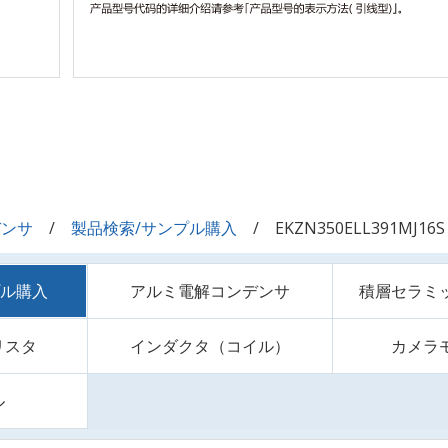
デンサ
製品検索/サンプル購入
EKZN350ELL391MJ16S
プル購入
アルミ電解コンデンサ
積層セラミ
リスタ
インダクタ（コイル）
カメラ
ル