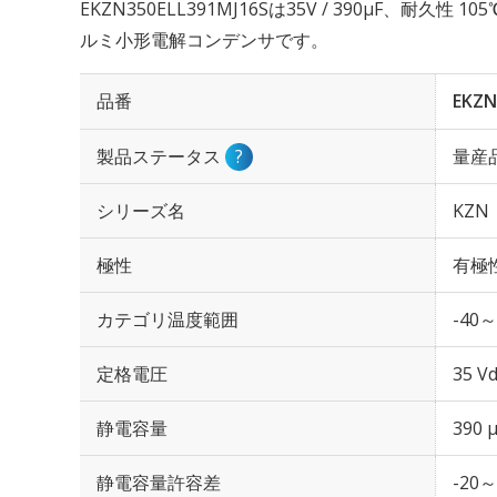
EKZN350ELL391MJ16Sは35V / 390µF、耐久性
ルミ小形電解コンデンサです。
品番
EKZN
製品ステータス
?
量産
シリーズ名
KZN
極性
有極
カテゴリ温度範囲
-40～
定格電圧
35 Vd
静電容量
390 
静電容量許容差
-20～