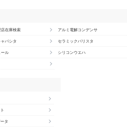
理店在庫検索
アルミ電解コンデンサ
キャパシタ
セラミックバリスタ
ュール
シリコンウエハ
ント
データ