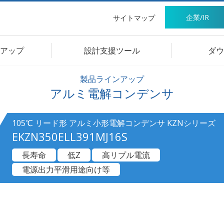
企業/IR
サイトマップ
アップ
設計支援ツール
ダウ
製品ラインアップ
アルミ電解コンデンサ
105℃ リード形 アルミ小形電解コンデンサ KZNシリーズ
EKZN350ELL391MJ16S
長寿命
低Z
高リプル電流
電源出力平滑用途向け等