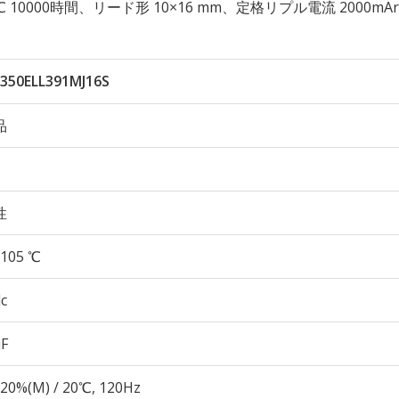
 105℃ 10000時間、リード形 10×16 mm、定格リプル電流 2000mA
350ELL391MJ16S
品
性
105 ℃
c
µF
20%(M) / 20℃, 120Hz