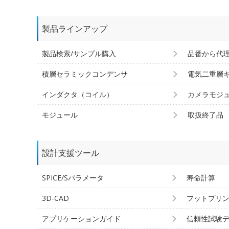
製品ラインアップ
製品検索/サンプル購入
品番から代
積層セラミックコンデンサ
電気二重層
インダクタ（コイル）
カメラモジ
モジュール
取扱終了品
設計支援ツール
SPICE/Sパラメータ
寿命計算
3D-CAD
フットプリ
アプリケーションガイド
信頼性試験