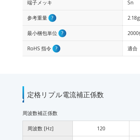
端子メッキ
Sn
参考重量
?
2.18g
最小梱包単位
?
200
RoHS 指令
?
適合
定格リプル電流補正係数
周波数補正係数
周波数 [Hz]
120