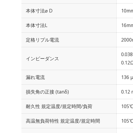
本体寸法⌀ D
10m
本体寸法L
16m
定格リプル電流
2000
0.03
インピーダンス
0.12
漏れ電流
136 
損失角の正接 (tanδ)
0.12 
耐久性 規定温度/規定時間/負荷
105℃
高温無負荷特性 規定温度/規定時間
105℃