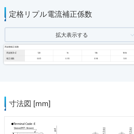
定格リプル電流補正係数
拡大表示する
周波数補正係数
周波数 [Hz]
120
1k
10k
100k
補正係数
0.85
0.95
0.98
1.00
寸法図 [mm]