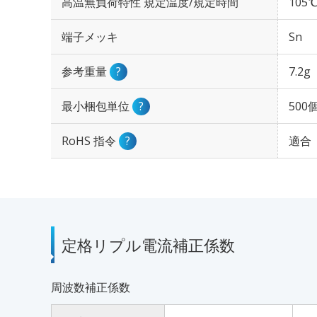
高温無負荷特性 規定温度/規定時間
105℃
端子メッキ
Sn
参考重量
?
7.2g
最小梱包単位
?
500
RoHS 指令
?
適合
定格リプル電流補正係数
周波数補正係数