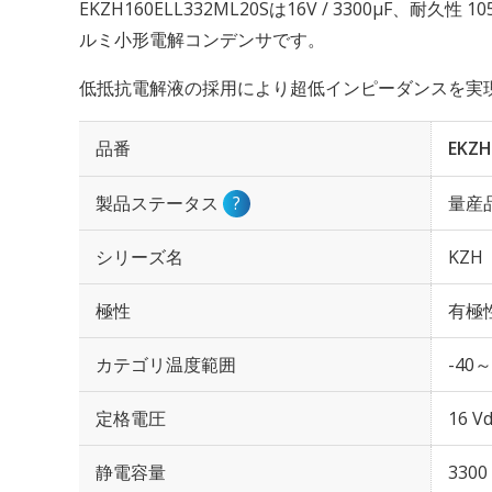
EKZH160ELL332ML20Sは16V / 3300µF、耐久
ルミ小形電解コンデンサです。
低抵抗電解液の採用により超低インピーダンスを実
品番
EKZH
製品ステータス
?
量産
シリーズ名
KZH
極性
有極
カテゴリ温度範囲
-40～
定格電圧
16 Vd
静電容量
3300