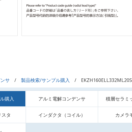
デンサ
製品検索/サンプル購入
EKZH160ELL332ML20S
プル購入
アルミ電解コンデンサ
積層セラミ
リスタ
インダクタ（コイル）
カメラ
ル