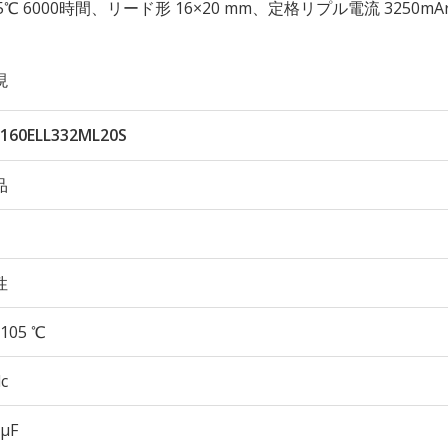
性 105℃ 6000時間、リード形 16×20 mm、定格リプル電流 3250m
現
160ELL332ML20S
品
性
105 ℃
c
 µF