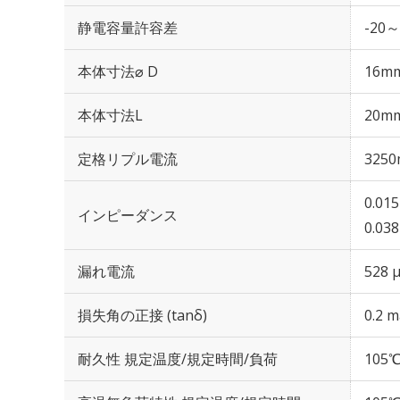
静電容量許容差
-20～
本体寸法⌀ D
16m
本体寸法L
20m
定格リプル電流
3250
0.01
インピーダンス
0.03
漏れ電流
528 
損失角の正接 (tanδ)
0.2 m
耐久性 規定温度/規定時間/負荷
105℃