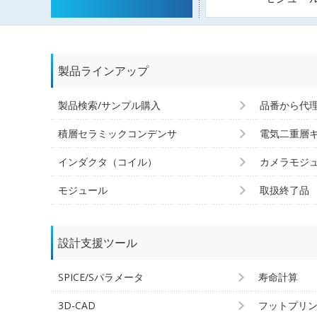
製品ラインアップ
製品検索/サンプル購入
品番から代
積層セラミックコンデンサ
電気二重層
インダクタ（コイル）
カメラモジ
モジュール
取扱終了品
設計支援ツール
SPICE/Sパラメータ
寿命計算
3D-CAD
フットプリ