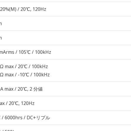
20%(M) / 20℃, 120Hz
m
m
mArms / 105℃ / 100kHz
5Ω max / 20℃ / 100kHz
8Ω max / -10℃ / 100kHz
μA max / 20℃, 2 分値
ax / 20℃, 120Hz
 / 6000hrs / DC+リプル