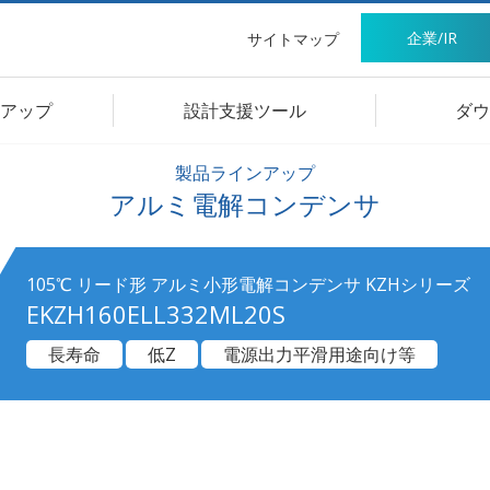
企業/IR
サイトマップ
アップ
設計支援ツール
ダウ
製品ラインアップ
アルミ電解コンデンサ
105℃ リード形 アルミ小形電解コンデンサ KZHシリーズ
EKZH160ELL332ML20S
長寿命
低Z
電源出力平滑用途向け等