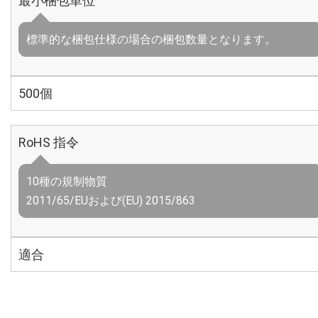
最小梱包単位
標準的な梱包仕様の場合の梱包数量となります。
500個
RoHS 指令
10種の規制物質
2011/65/EUおよび(EU) 2015/863
適合