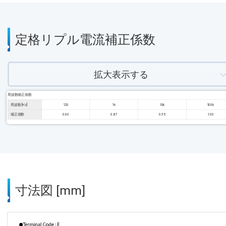
定格リプル電流補正係数
拡大表示する
周波数補正係数
周波数 [Hz]
120
1k
10k
100k
補正係数
0.60
0.87
0.95
1.00
寸法図 [mm]