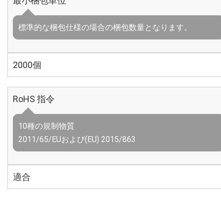
最小梱包単位
標準的な梱包仕様の場合の梱包数量となります。
2000個
RoHS 指令
10種の規制物質
2011/65/EUおよび(EU) 2015/863
適合