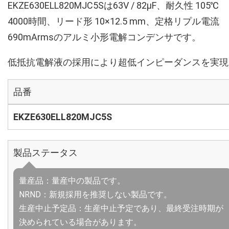
EKZE630ELL820MJC5Sは63V / 82µF、耐久性 105℃
4000時間、リード形 10×12.5 mm、定格リプル電流
690mArmsのアルミ小形電解コンデンサです。
低抵抗電解液の採用により超低インピーダンスを実現
品番
EKZE630ELL820MJC5S
製品ステータス
量産品：量産中の製品です。
NRND：新規採用を推奨しない製品です。
生産中止予定品：生産中止予定であり、最終受注時期が
決められている場合があります。