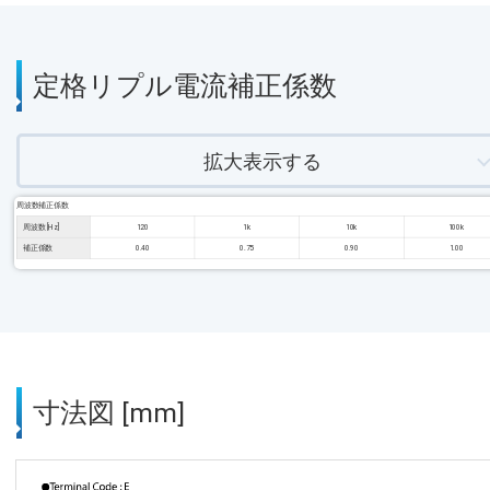
定格リプル電流補正係数
拡大表示する
周波数補正係数
周波数 [Hz]
120
1k
10k
100k
補正係数
0.40
0.75
0.90
1.00
寸法図 [mm]