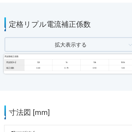
定格リプル電流補正係数
拡大表示する
周波数補正係数
周波数 [Hz]
120
1k
10k
100k
補正係数
0.40
0.75
0.90
1.00
寸法図 [mm]