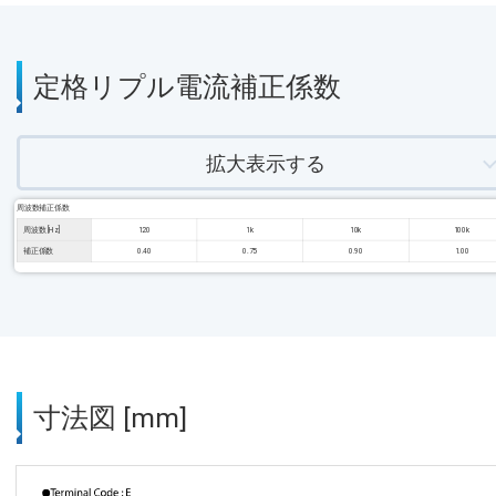
定格リプル電流補正係数
拡大表示する
周波数補正係数
周波数 [Hz]
120
1k
10k
100k
補正係数
0.40
0.75
0.90
1.00
寸法図 [mm]