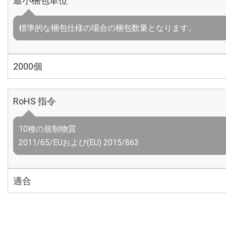
最小梱包単位
標準的な梱包仕様の場合の梱包数量となります。
2000個
RoHS 指令
10種の規制物質
2011/65/EUおよび(EU) 2015/863
適合