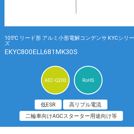
105℃ リード形 アルミ小形電解コンデンサ KYCシリ
ズ
EKYC800ELL681MK30S
AEC-Q200
RoHS
低ESR
高リプル電流
二輪車向けAGCスターター用途向け等