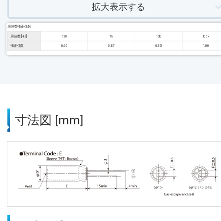
拡大表示する
周波数補正係数
周波数 [Hz]
120
1k
10k
100k
補正係数
0.60
0.87
0.95
1.00
寸法図 [mm]