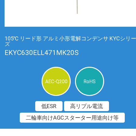
105℃ リード形 アルミ小形電解コンデンサ KYCシリ
ズ
EKYC630ELL471MK20S
AEC-Q200
RoHS
低ESR
高リプル電流
二輪車向けAGCスターター用途向け等