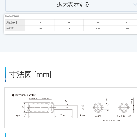
拡大表示する
周波数補正係数
周波数 [Hz]
120
1k
10k
100k
補正係数
0.50
0.85
0.94
1.00
寸法図 [mm]