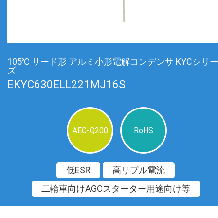
105℃ リード形 アルミ小形電解コンデンサ KYCシリ
ズ
EKYC630ELL221MJ16S
AEC-Q200
RoHS
低ESR
高リプル電流
二輪車向けAGCスターター用途向け等