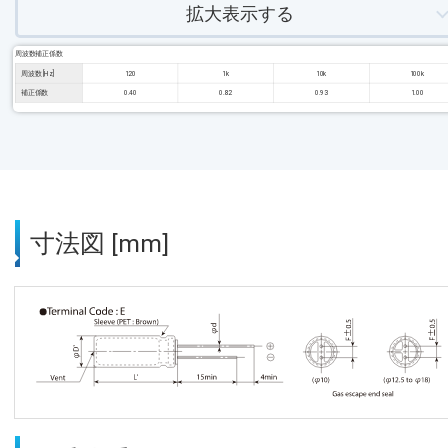
拡大表示する
周波数補正係数
周波数 [Hz]
120
1k
10k
100k
補正係数
0.40
0.82
0.93
1.00
寸法図 [mm]