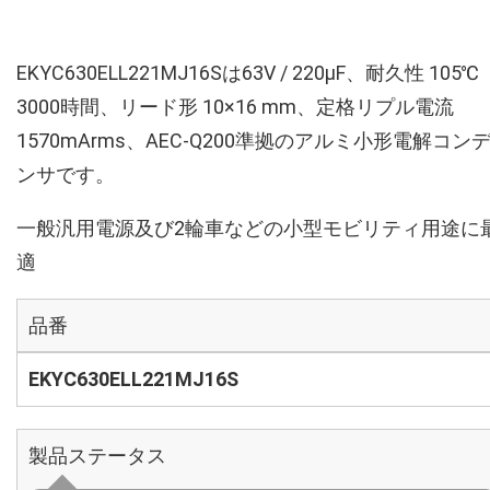
EKYC630ELL221MJ16Sは63V / 220µF、耐久性 105℃
3000時間、リード形 10×16 mm、定格リプル電流
1570mArms、AEC-Q200準拠のアルミ小形電解コン
ンサです。
一般汎用電源及び2輪車などの小型モビリティ用途に
適
品番
EKYC630ELL221MJ16S
製品ステータス