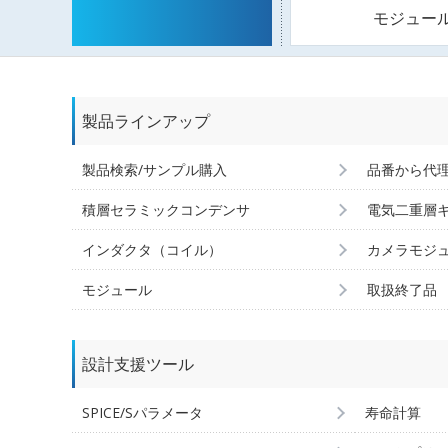
モジュー
製品ラインアップ
製品検索/サンプル購入
品番から代
積層セラミックコンデンサ
電気二重層
インダクタ（コイル）
カメラモジ
モジュール
取扱終了品
設計支援ツール
SPICE/Sパラメータ
寿命計算