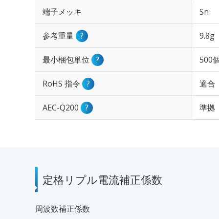
端子メッキ
Sn
参考重量
?
9.8g
最小梱包単位
?
500
RoHS 指令
?
適合
AEC-Q200
?
準拠
定格リプル電流補正係数
周波数補正係数