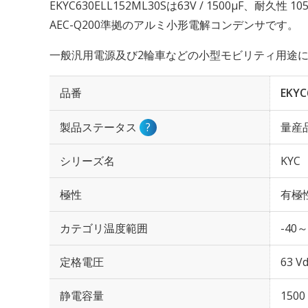
EKYC630ELL152ML30Sは63V / 1500µF、耐久
AEC-Q200準拠のアルミ小形電解コンデンサです。
一般汎用電源及び2輪車などの小型モビリティ用途
品番
EKYC
製品ステータス
?
量産
シリーズ名
KYC
極性
有極
カテゴリ温度範囲
-40～
定格電圧
63 Vd
静電容量
1500