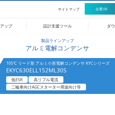
企業/IR
サイトマップ
アップ
設計支援ツール
ダウ
製品ラインアップ
アルミ電解コンデンサ
105℃ リード形 アルミ小形電解コンデンサ KYCシリーズ
EKYC630ELL152ML30S
低ESR
高リプル電流
二輪車向けAGCスターター用途向け等