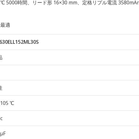
性 105℃ 5000時間、リード形 16×30 mm、定格リプル電流 3580mA
に最適
630ELL152ML30S
品
性
105 ℃
c
 µF