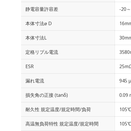
静電容量許容差
-20～
本体寸法⌀ D
16m
本体寸法L
30m
定格リプル電流
3580
ESR
25mΩ
漏れ電流
945 
損失角の正接 (tanδ)
0.09 
耐久性 規定温度/規定時間/負荷
105℃
高温無負荷特性 規定温度/規定時間
105℃