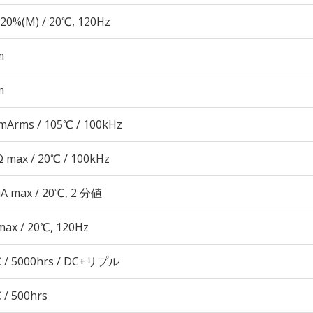
20%(M) / 20℃, 120Hz
m
m
mArms / 105℃ / 100kHz
 max / 20℃ / 100kHz
μA max / 20℃, 2 分値
max / 20℃, 120Hz
 / 5000hrs / DC+リプル
 / 500hrs