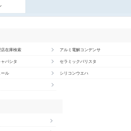
ル
理店在庫検索
アルミ電解コンデンサ
キャパシタ
セラミックバリスタ
ュール
シリコンウエハ