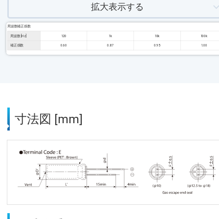
拡大表示する
周波数補正係数
周波数 [Hz]
120
1k
10k
100k
補正係数
0.60
0.87
0.95
1.00
寸法図 [mm]