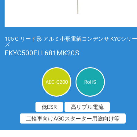
105℃ リード形 アルミ小形電解コンデンサ KYCシリ
ズ
EKYC500ELL681MK20S
AEC-Q200
RoHS
低ESR
高リプル電流
二輪車向けAGCスターター用途向け等