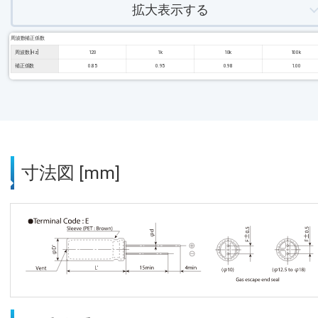
拡大表示する
周波数補正係数
周波数 [Hz]
120
1k
10k
100k
補正係数
0.85
0.95
0.98
1.00
寸法図 [mm]