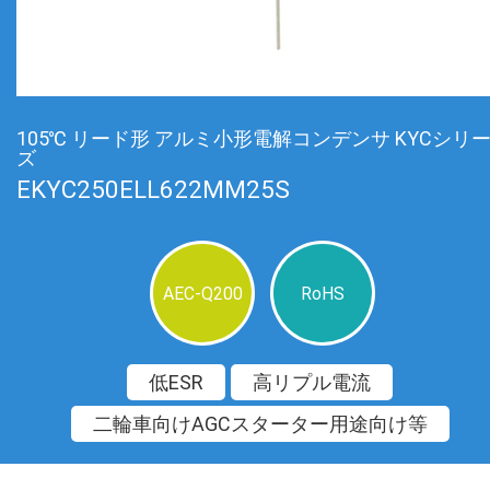
105℃ リード形 アルミ小形電解コンデンサ KYCシリ
ズ
EKYC250ELL622MM25S
AEC-Q200
RoHS
低ESR
高リプル電流
二輪車向けAGCスターター用途向け等