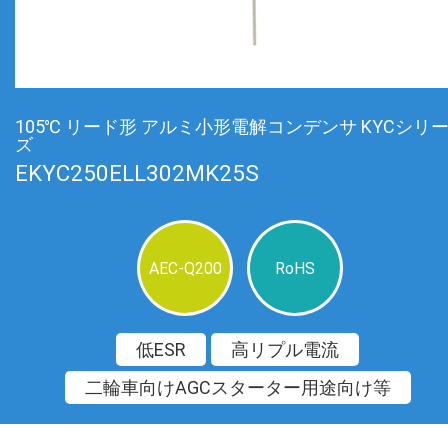
105℃ リード形 アルミ小形電解コンデンサ KYCシリ
ズ
EKYC250ELL302MK25S
AEC-Q200
RoHS
低ESR
高リプル電流
二輪車向けAGCスターター用途向け等