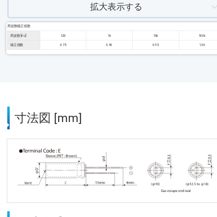
拡大表示する
周波数補正係数
周波数 [Hz]
120
1k
10k
100k
補正係数
0.75
0.90
0.95
1.00
寸法図 [mm]