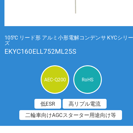
105℃ リード形 アルミ小形電解コンデンサ KYCシリ
ズ
EKYC160ELL752ML25S
AEC-Q200
RoHS
低ESR
高リプル電流
二輪車向けAGCスターター用途向け等