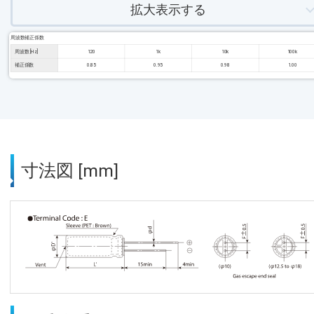
拡大表示する
周波数補正係数
周波数 [Hz]
120
1k
10k
100k
補正係数
0.85
0.95
0.98
1.00
寸法図 [mm]