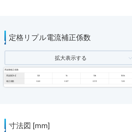
定格リプル電流補正係数
拡大表示する
周波数補正係数
周波数 [Hz]
120
1k
10k
100k
補正係数
0.60
0.87
0.95
1.00
寸法図 [mm]