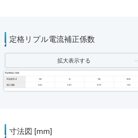
定格リプル電流補正係数
拡大表示する
周波数補正係数
周波数 [Hz]
120
1k
10k
100k
補正係数
0.60
0.87
0.95
1.00
寸法図 [mm]