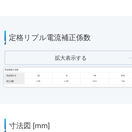
定格リプル電流補正係数
拡大表示する
周波数補正係数
周波数 [Hz]
120
1k
10k
100k
補正係数
0.50
0.85
0.94
1.00
寸法図 [mm]