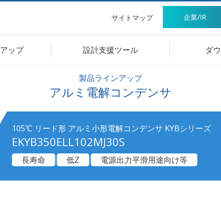
企業/IR
サイトマップ
アップ
設計支援ツール
ダウ
製品ラインアップ
アルミ電解コンデンサ
105℃ リード形 アルミ小形電解コンデンサ KYBシリーズ
EKYB350ELL102MJ30S
長寿命
低Z
電源出力平滑用途向け等