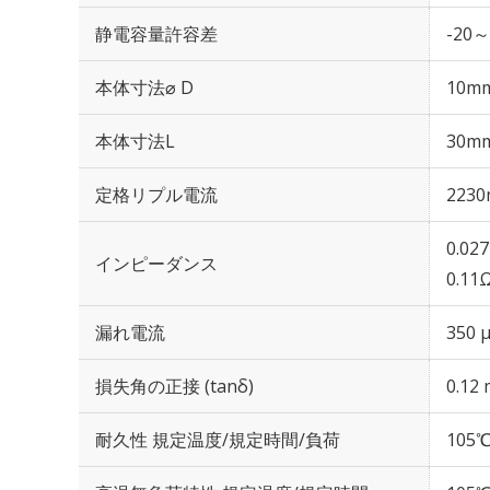
静電容量許容差
-20～
本体寸法⌀ D
10m
本体寸法L
30m
定格リプル電流
2230
0.02
インピーダンス
0.11
漏れ電流
350 
損失角の正接 (tanδ)
0.12 
耐久性 規定温度/規定時間/負荷
105℃