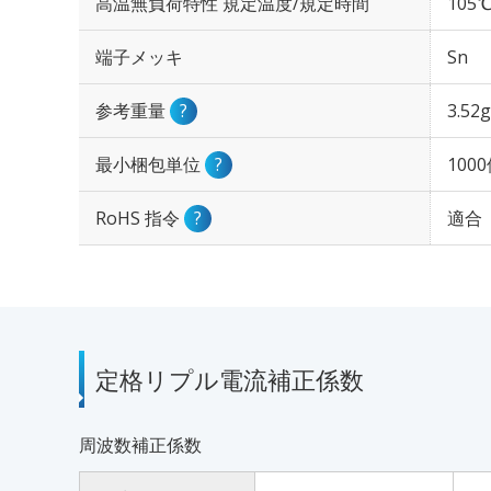
高温無負荷特性 規定温度/規定時間
105℃
端子メッキ
Sn
参考重量
?
3.52g
最小梱包単位
?
100
RoHS 指令
?
適合
定格リプル電流補正係数
周波数補正係数