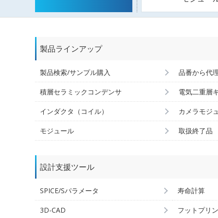
製品ラインアップ
製品検索/サンプル購入
品番から代
積層セラミックコンデンサ
電気二重層
インダクタ（コイル）
カメラモジ
モジュール
取扱終了品
設計支援ツール
SPICE/Sパラメータ
寿命計算
3D-CAD
フットプリ