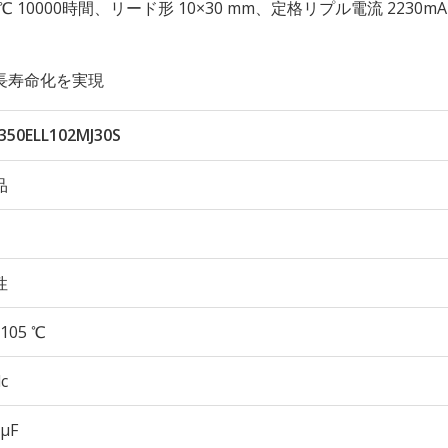
性 105℃ 10000時間、リード形 10×30 mm、定格リプル電流 2230m
長寿命化を実現
350ELL102MJ30S
品
性
105 ℃
c
 µF