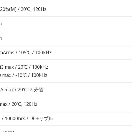
20%(M) / 20℃, 120Hz
m
m
mArms / 105℃ / 100kHz
7Ω max / 20℃ / 100kHz
Ω max / -10℃ / 100kHz
μA max / 20℃, 2 分値
max / 20℃, 120Hz
 / 10000hrs / DC+リプル