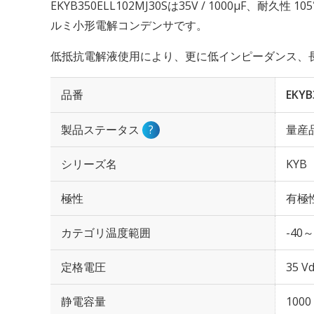
EKYB350ELL102MJ30Sは35V / 1000µF、耐久
ルミ小形電解コンデンサです。
低抵抗電解液使用により、更に低インピーダンス、
品番
EKYB
製品ステータス
?
量産
シリーズ名
KYB
極性
有極
カテゴリ温度範囲
-40～
定格電圧
35 Vd
静電容量
1000