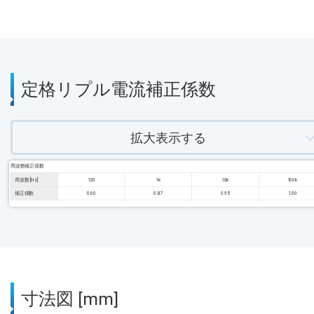
定格リプル電流補正係数
拡大表示する
周波数補正係数
周波数 [Hz]
120
1k
10k
100k
補正係数
0.60
0.87
0.95
1.00
寸法図 [mm]