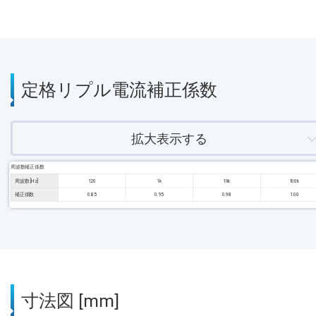
定格リプル電流補正係数
拡大表示する
周波数補正係数
周波数 [Hz]
120
1k
10k
100k
補正係数
0.85
0.95
0.98
1.00
寸法図 [mm]