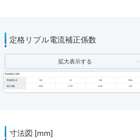
定格リプル電流補正係数
拡大表示する
周波数補正係数
周波数 [Hz]
120
1k
10k
100k
補正係数
0.85
0.95
0.98
1.00
寸法図 [mm]