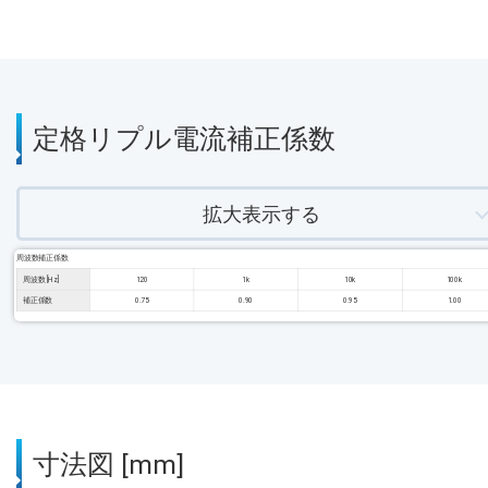
定格リプル電流補正係数
拡大表示する
周波数補正係数
周波数 [Hz]
120
1k
10k
100k
補正係数
0.75
0.90
0.95
1.00
寸法図 [mm]