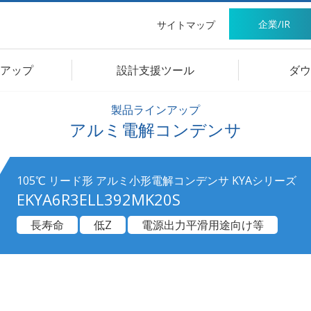
企業/IR
サイトマップ
アップ
設計支援ツール
ダウ
製品ラインアップ
アルミ電解コンデンサ
105℃ リード形 アルミ小形電解コンデンサ KYAシリーズ
EKYA6R3ELL392MK20S
長寿命
低Z
電源出力平滑用途向け等