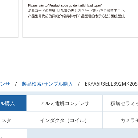
デンサ
製品検索/サンプル購入
EKYA6R3ELL392MK20S
プル購入
アルミ電解コンデンサ
積層セラミ
リスタ
インダクタ（コイル）
カメラ
ル