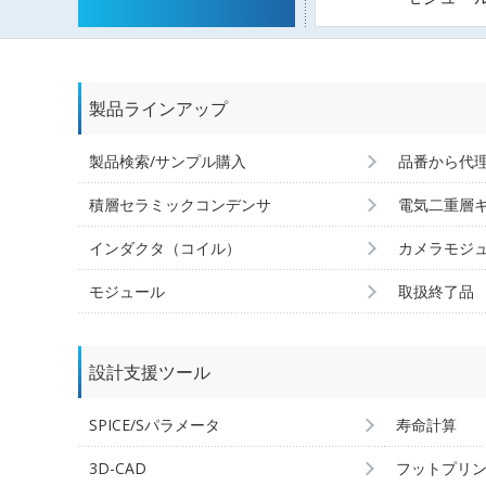
製品ラインアップ
製品検索/サンプル購入
品番から代
積層セラミックコンデンサ
電気二重層
インダクタ（コイル）
カメラモジ
モジュール
取扱終了品
設計支援ツール
SPICE/Sパラメータ
寿命計算
3D-CAD
フットプリ