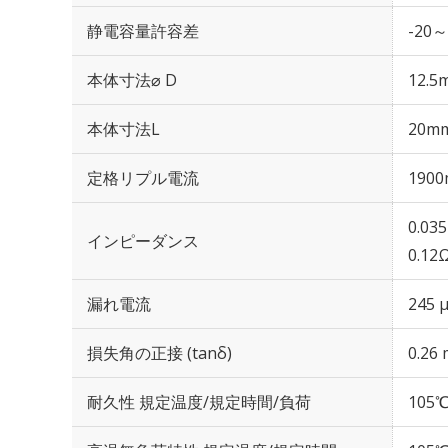
静電容量許容差
-20～
本体寸法⌀ D
12.5
本体寸法L
20m
定格リプル電流
1900
0.03
インピーダンス
0.12
漏れ電流
245 
損失角の正接 (tanδ)
0.26 
耐久性 規定温度/規定時間/負荷
105℃