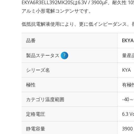
EKYA6R3ELL392MK20Sは6.3V / 3900µF、耐久
アルミ小形電解コンデンサです。
低抵抗電解液使用により、更に低インピーダンス、
品番
EKYA
製品ステータス
?
量産
シリーズ名
KYA
極性
有極
カテゴリ温度範囲
-40～
定格電圧
6.3 V
静電容量
3900