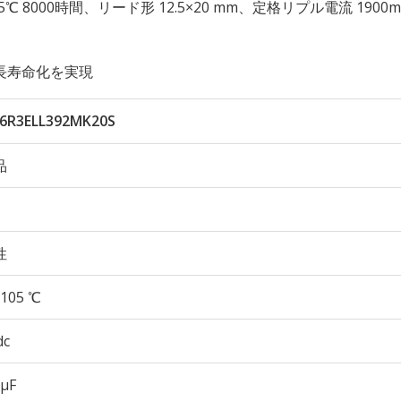
性 105℃ 8000時間、リード形 12.5×20 mm、定格リプル電流 1900
長寿命化を実現
6R3ELL392MK20S
品
性
105 ℃
dc
 µF