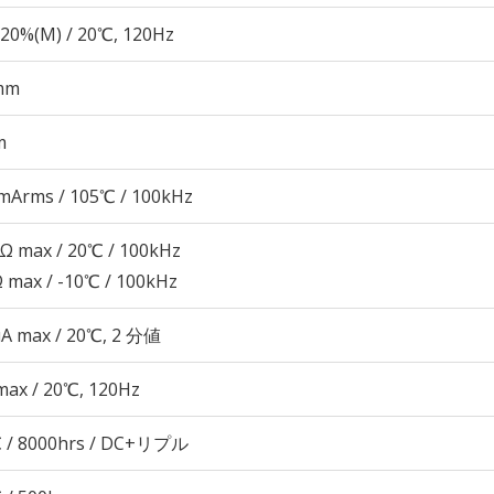
20%(M) / 20℃, 120Hz
mm
m
mArms / 105℃ / 100kHz
5Ω max / 20℃ / 100kHz
Ω max / -10℃ / 100kHz
μA max / 20℃, 2 分値
max / 20℃, 120Hz
 / 8000hrs / DC+リプル