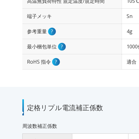
高温無負荷特性 規定温度/規定時間
105℃
端子メッキ
Sn
参考重量
?
4g
最小梱包単位
?
100
RoHS 指令
?
適合
定格リプル電流補正係数
周波数補正係数