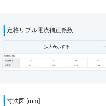
定格リプル電流補正係数
拡大表示する
周波数補正係数
周波数 [Hz]
120
1k
10k
100k
補正係数
0.75
0.90
0.95
1.00
寸法図 [mm]