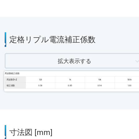
定格リプル電流補正係数
拡大表示する
周波数補正係数
周波数 [Hz]
120
1k
10k
100k
補正係数
0.50
0.85
0.94
1.00
寸法図 [mm]