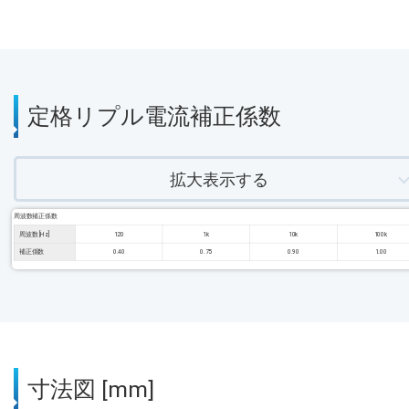
定格リプル電流補正係数
拡大表示する
周波数補正係数
周波数 [Hz]
120
1k
10k
100k
補正係数
0.40
0.75
0.90
1.00
寸法図 [mm]