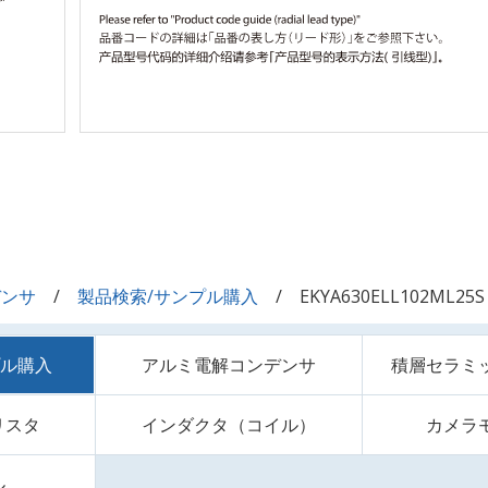
デンサ
製品検索/サンプル購入
EKYA630ELL102ML25S
プル購入
アルミ電解コンデンサ
積層セラミ
リスタ
インダクタ（コイル）
カメラ
ル