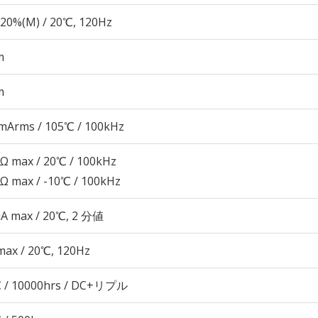
20%(M) / 20℃, 120Hz
m
m
mArms / 105℃ / 100kHz
5Ω max / 20℃ / 100kHz
5Ω max / -10℃ / 100kHz
μA max / 20℃, 2 分値
max / 20℃, 120Hz
 / 10000hrs / DC+リプル