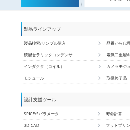
製品ラインアップ
製品検索/サンプル購入
品番から代
積層セラミックコンデンサ
電気二重層
インダクタ（コイル）
カメラモジ
モジュール
取扱終了品
設計支援ツール
SPICE/Sパラメータ
寿命計算
3D-CAD
フットプリ