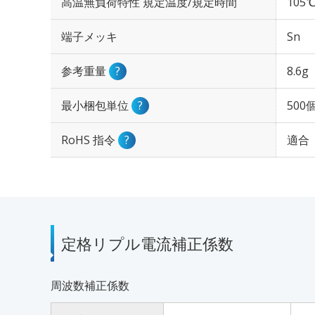
高温無負荷特性 規定温度/規定時間
105℃
端子メッキ
Sn
参考重量
?
8.6g
最小梱包単位
?
500
RoHS 指令
?
適合
定格リプル電流補正係数
周波数補正係数