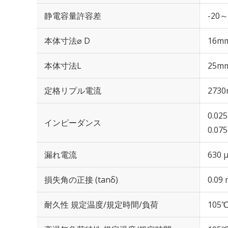
静電容量許容差
-20～
本体寸法⌀ D
16m
本体寸法L
25m
定格リプル電流
2730
0.02
インピーダンス
0.07
漏れ電流
630 
損失角の正接 (tanδ)
0.09 
耐久性 規定温度/規定時間/負荷
105℃