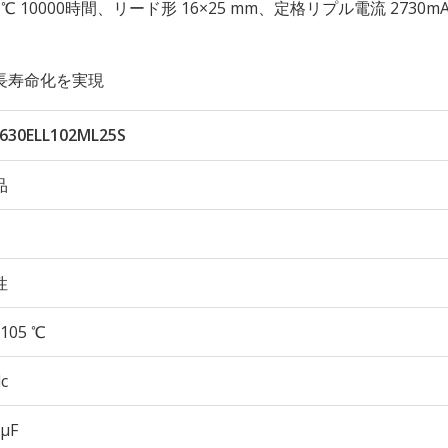
性 105℃ 10000時間、リード形 16×25 mm、定格リプル電流 2730m
長寿命化を実現
630ELL102ML25S
品
性
105 ℃
c
 µF