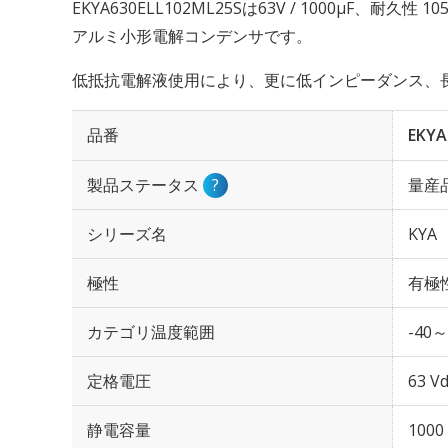
EKYA630ELL102ML25Sは63V / 1000µF、耐久
アルミ小形電解コンデンサです。
低抵抗電解液使用により、更に低インピーダンス、
品番
EKYA
製品ステータス
?
量産
シリーズ名
KYA
極性
有極
カテゴリ温度範囲
-40～
定格電圧
63 Vd
静電容量
1000