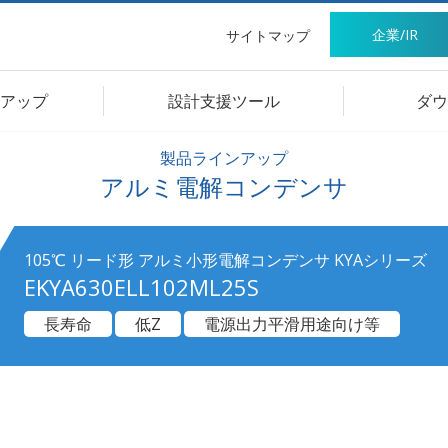
企業/IR
サイトマップ
アップ
設計支援ツール
ダウ
製品ラインアップ
アルミ電解コンデンサ
105℃ リード形 アルミ小形電解コンデンサ KYAシリーズ
EKYA630ELL102ML25S
長寿命
低Z
電源出力平滑用途向け等