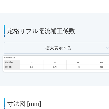
定格リプル電流補正係数
拡大表示する
周波数補正係数
周波数 [Hz]
120
1k
10k
100k
補正係数
0.40
0.75
0.90
1.00
寸法図 [mm]