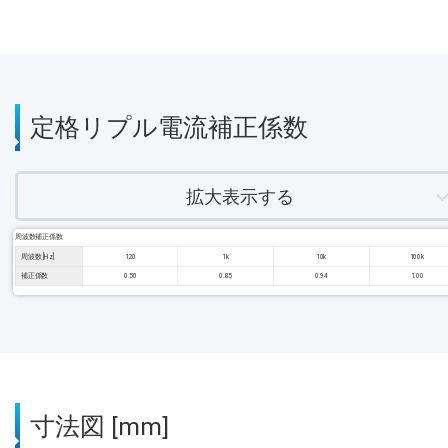
定格リプル電流補正係数
拡大表示する
周波数補正係数
周波数 [Hz]
120
1k
10k
100k
補正係数
0.50
0.85
0.94
1.00
寸法図 [mm]