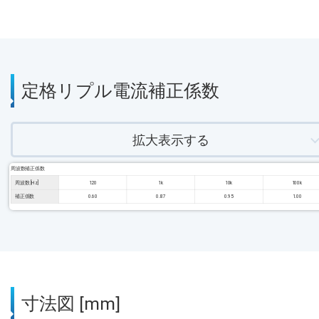
定格リプル電流補正係数
拡大表示する
周波数補正係数
周波数 [Hz]
120
1k
10k
100k
補正係数
0.60
0.87
0.95
1.00
寸法図 [mm]