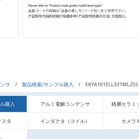
デンサ
製品検索/サンプル購入
EKYA101ELL331ML25S
プル購入
アルミ電解コンデンサ
積層セラミ
リスタ
インダクタ（コイル）
カメラ
ル