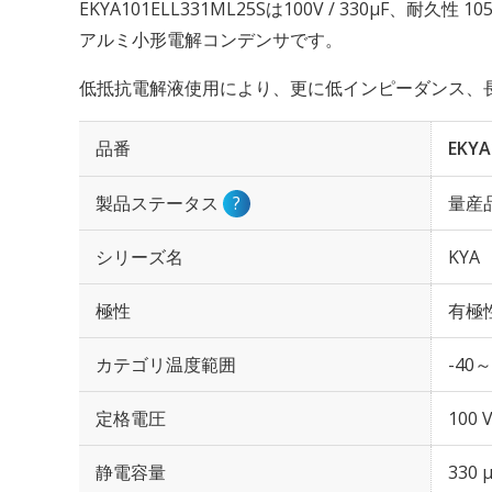
EKYA101ELL331ML25Sは100V / 330µF、耐久
アルミ小形電解コンデンサです。
低抵抗電解液使用により、更に低インピーダンス、
品番
EKYA
製品ステータス
?
量産
シリーズ名
KYA
極性
有極
カテゴリ温度範囲
-40～
定格電圧
100 
静電容量
330 