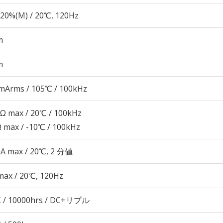
20%(M) / 20℃, 120Hz
m
m
mArms / 105℃ / 100kHz
8Ω max / 20℃ / 100kHz
Ω max / -10℃ / 100kHz
μA max / 20℃, 2 分値
max / 20℃, 120Hz
 / 10000hrs / DC+リプル