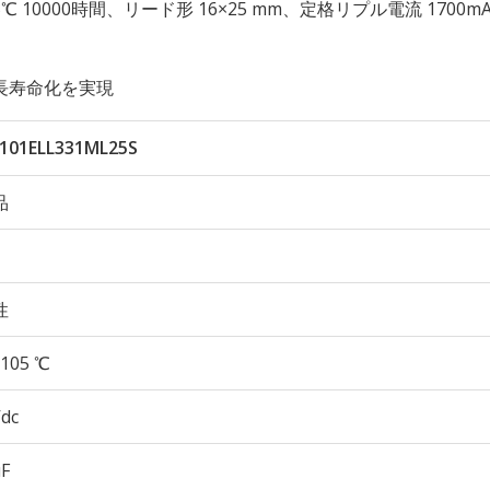
性 105℃ 10000時間、リード形 16×25 mm、定格リプル電流 1700m
長寿命化を実現
101ELL331ML25S
品
性
105 ℃
Vdc
µF