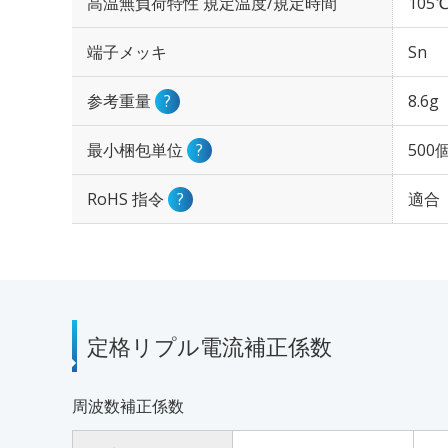
高温無負荷特性 規定温度/規定時間
105℃
端子メッキ
Sn
参考重量
?
8.6g
最小梱包単位
?
500
RoHS 指令
?
適合
定格リプル電流補正係数
周波数補正係数