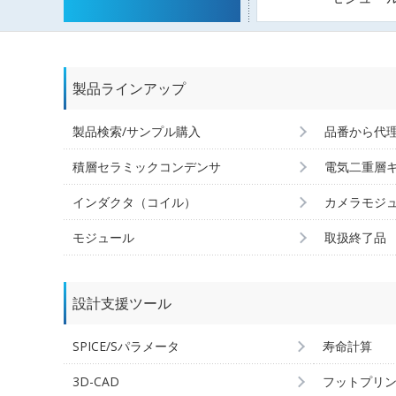
製品ラインアップ
製品検索/サンプル購入
品番から代
積層セラミックコンデンサ
電気二重層
インダクタ（コイル）
カメラモジ
モジュール
取扱終了品
設計支援ツール
SPICE/Sパラメータ
寿命計算
3D-CAD
フットプリ