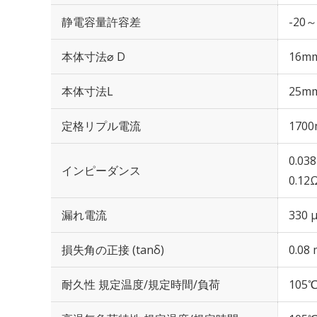
静電容量許容差
-20～
本体寸法⌀ D
16m
本体寸法L
25m
定格リプル電流
1700
0.03
インピーダンス
0.12
漏れ電流
330 
損失角の正接 (tanδ)
0.08 
耐久性 規定温度/規定時間/負荷
105℃