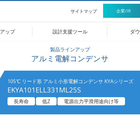
企業/IR
サイトマップ
アップ
設計支援ツール
ダウ
製品ラインアップ
アルミ電解コンデンサ
105℃ リード形 アルミ小形電解コンデンサ KYAシリーズ
EKYA101ELL331ML25S
長寿命
低Z
電源出力平滑用途向け等