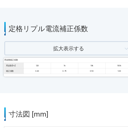
定格リプル電流補正係数
拡大表示する
周波数補正係数
周波数 [Hz]
120
1k
10k
100k
補正係数
0.40
0.75
0.90
1.00
寸法図 [mm]