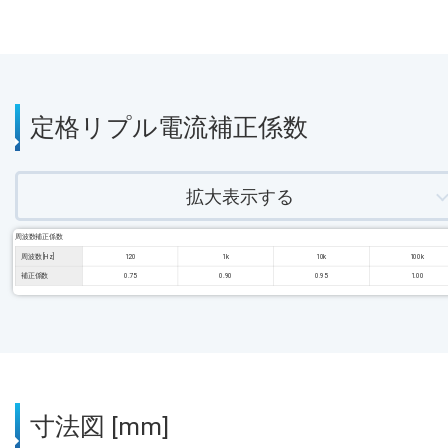
定格リプル電流補正係数
拡大表示する
周波数補正係数
周波数 [Hz]
120
1k
10k
100k
補正係数
0.75
0.90
0.95
1.00
寸法図 [mm]