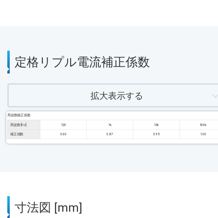
定格リプル電流補正係数
拡大表示する
周波数補正係数
周波数 [Hz]
120
1k
10k
100k
補正係数
0.60
0.87
0.95
1.00
寸法図 [mm]