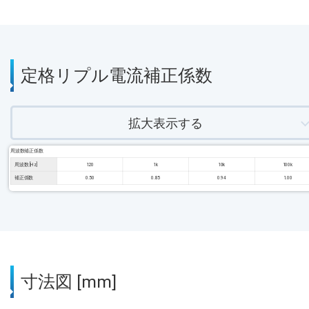
定格リプル電流補正係数
拡大表示する
周波数補正係数
周波数 [Hz]
120
1k
10k
100k
補正係数
0.50
0.85
0.94
1.00
寸法図 [mm]