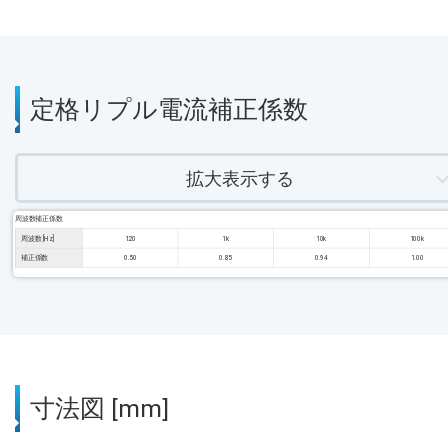
定格リプル電流補正係数
拡大表示する
周波数補正係数
周波数 [Hz]
120
1k
10k
100k
補正係数
0.50
0.85
0.94
1.00
寸法図 [mm]