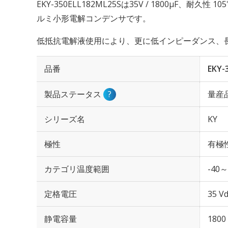
EKY-350ELL182ML25Sは35V / 1800µF、耐久
ルミ小形電解コンデンサです。
低抵抗電解液使用により、更に低インピーダンス、
品番
EKY-
製品ステータス
?
量産
シリーズ名
KY
極性
有極
カテゴリ温度範囲
-40～
定格電圧
35 Vd
静電容量
1800