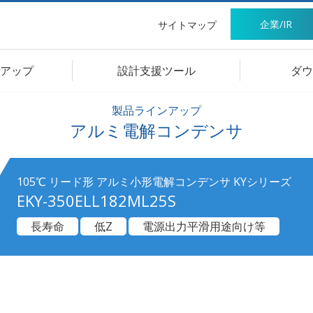
企業/IR
サイトマップ
アップ
設計支援ツール
ダウ
製品ラインアップ
アルミ電解コンデンサ
105℃ リード形 アルミ小形電解コンデンサ KYシリーズ
EKY-350ELL182ML25S
長寿命
低Z
電源出力平滑用途向け等