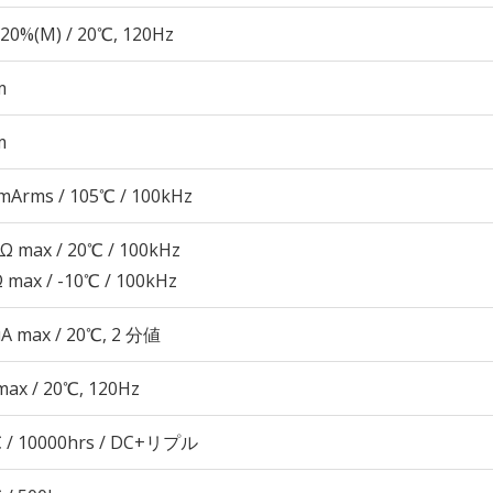
20%(M) / 20℃, 120Hz
m
m
mArms / 105℃ / 100kHz
1Ω max / 20℃ / 100kHz
Ω max / -10℃ / 100kHz
μA max / 20℃, 2 分値
max / 20℃, 120Hz
 / 10000hrs / DC+リプル