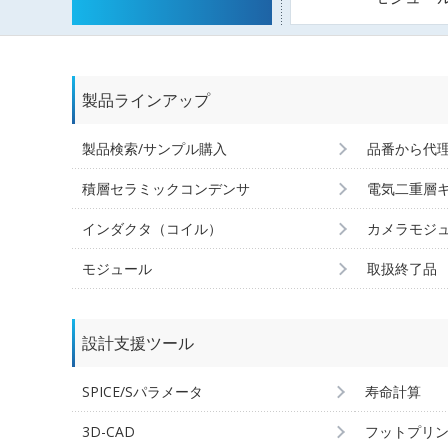
製品ラインアップ
製品検索/サンプル購入
品番から代
積層セラミックコンデンサ
電気二重層
インダクタ（コイル）
カメラモジ
モジュール
取扱終了品
設計支援ツール
SPICE/Sパラメータ
寿命計算
3D-CAD
フットプリ