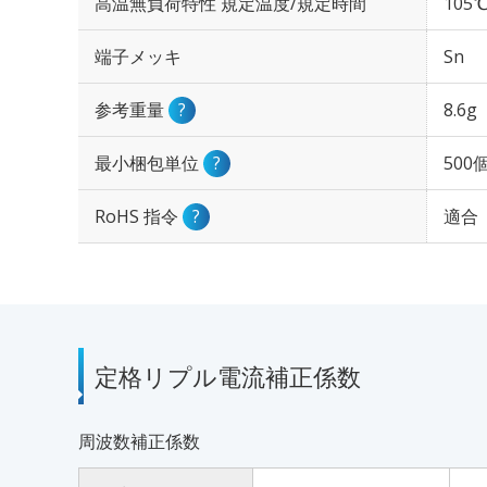
高温無負荷特性 規定温度/規定時間
105℃
端子メッキ
Sn
参考重量
?
8.6g
最小梱包単位
?
500
RoHS 指令
?
適合
定格リプル電流補正係数
周波数補正係数