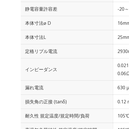
静電容量許容差
-20～
本体寸法⌀ D
16m
本体寸法L
25m
定格リプル電流
2930
0.02
インピーダンス
0.06
漏れ電流
630 
損失角の正接 (tanδ)
0.12 
耐久性 規定温度/規定時間/負荷
105℃