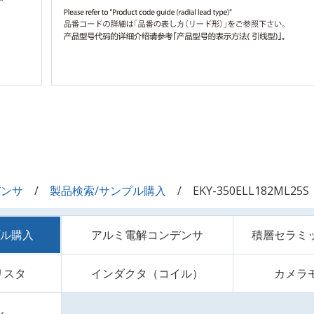
デンサ
製品検索/サンプル購入
EKY-350ELL182ML25S
プル購入
アルミ電解コンデンサ
積層セラミ
リスタ
インダクタ（コイル）
カメラ
ル