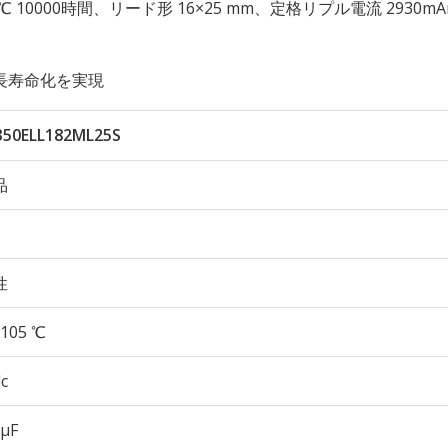
性 105℃ 10000時間、リード形 16×25 mm、定格リプル電流 2930m
長寿命化を実現
350ELL182ML25S
品
性
105 ℃
c
 µF