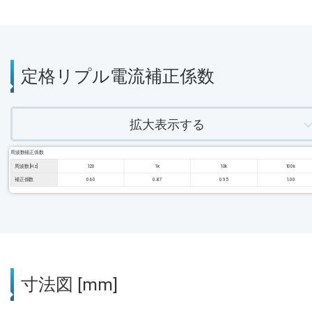
定格リプル電流補正係数
拡大表示する
周波数補正係数
周波数 [Hz]
120
1k
10k
100k
補正係数
0.60
0.87
0.95
1.00
寸法図 [mm]