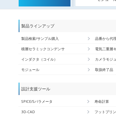
製品ラインアップ
製品検索/サンプル購入
品番から代
積層セラミックコンデンサ
電気二重層
インダクタ（コイル）
カメラモジ
モジュール
取扱終了品
設計支援ツール
SPICE/Sパラメータ
寿命計算
3D-CAD
フットプリ