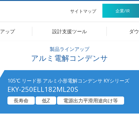
企業/IR
サイトマップ
アップ
設計支援ツール
ダウ
製品ラインアップ
アルミ電解コンデンサ
105℃ リード形 アルミ小形電解コンデンサ KYシリーズ
EKY-250ELL182ML20S
長寿命
低Z
電源出力平滑用途向け等