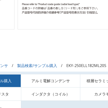
デンサ
製品検索/サンプル購入
EKY-250ELL182ML20S
プル購入
アルミ電解コンデンサ
積層セラミ
リスタ
インダクタ（コイル）
カメラ
ル