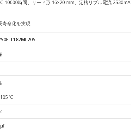
性 105℃ 10000時間、リード形 16×20 mm、定格リプル電流 2530m
長寿命化を実現
250ELL182ML20S
品
性
105 ℃
c
 µF