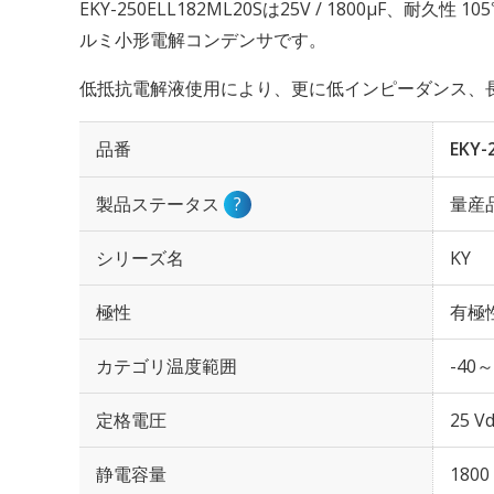
EKY-250ELL182ML20Sは25V / 1800µF、耐久
ルミ小形電解コンデンサです。
低抵抗電解液使用により、更に低インピーダンス、
品番
EKY-
製品ステータス
?
量産
シリーズ名
KY
極性
有極
カテゴリ温度範囲
-40～
定格電圧
25 Vd
静電容量
1800