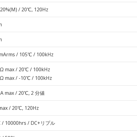
20%(M) / 20℃, 120Hz
m
m
mArms / 105℃ / 100kHz
7Ω max / 20℃ / 100kHz
8Ω max / -10℃ / 100kHz
μA max / 20℃, 2 分値
max / 20℃, 120Hz
 / 10000hrs / DC+リプル