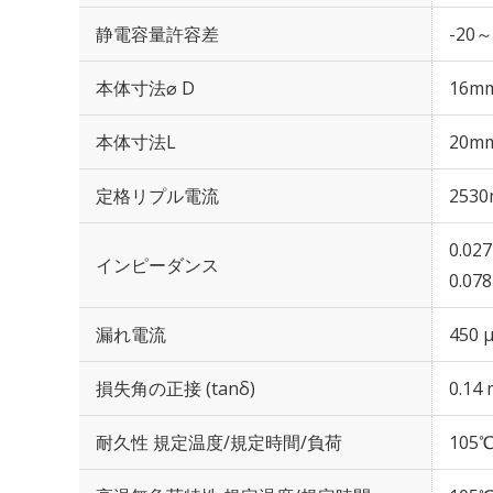
静電容量許容差
-20～
本体寸法⌀ D
16m
本体寸法L
20m
定格リプル電流
2530
0.02
インピーダンス
0.07
漏れ電流
450 
損失角の正接 (tanδ)
0.14 
耐久性 規定温度/規定時間/負荷
105℃