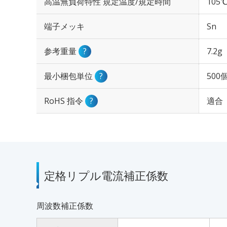
高温無負荷特性 規定温度/規定時間
105℃
端子メッキ
Sn
参考重量
?
7.2g
最小梱包単位
?
500
RoHS 指令
?
適合
定格リプル電流補正係数
周波数補正係数