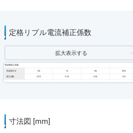
定格リプル電流補正係数
拡大表示する
周波数補正係数
周波数 [Hz]
120
1k
10k
100k
補正係数
0.85
0.95
0.98
1.00
寸法図 [mm]