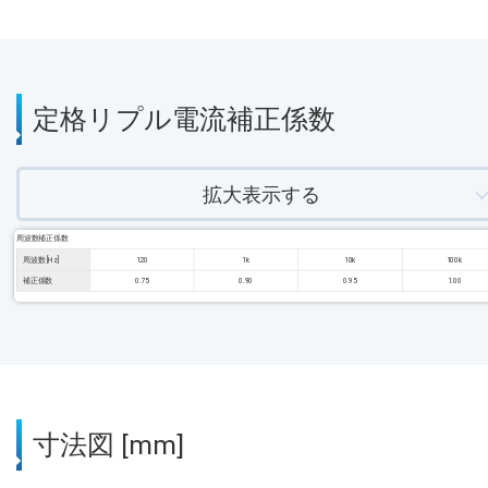
定格リプル電流補正係数
拡大表示する
周波数補正係数
周波数 [Hz]
120
1k
10k
100k
補正係数
0.75
0.90
0.95
1.00
寸法図 [mm]