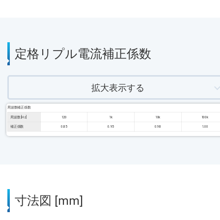
定格リプル電流補正係数
拡大表示する
周波数補正係数
周波数 [Hz]
120
1k
10k
100k
補正係数
0.85
0.95
0.98
1.00
寸法図 [mm]