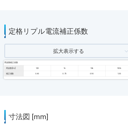
定格リプル電流補正係数
拡大表示する
周波数補正係数
周波数 [Hz]
120
1k
10k
100k
補正係数
0.40
0.75
0.90
1.00
寸法図 [mm]