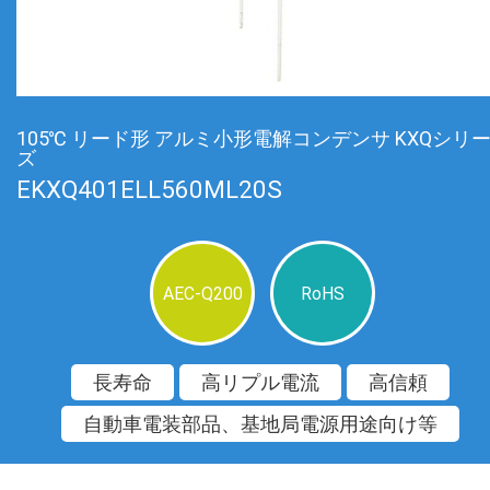
105℃ リード形 アルミ小形電解コンデンサ KXQシリ
ズ
EKXQ401ELL560ML20S
AEC-Q200
RoHS
長寿命
高リプル電流
高信頼
自動車電装部品、基地局電源用途向け等