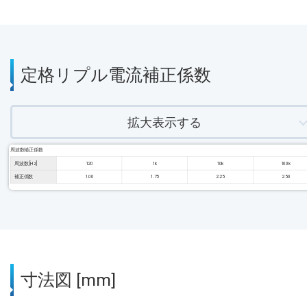
定格リプル電流補正係数
拡大表示する
周波数補正係数
周波数 [Hz]
120
1k
10k
100k
補正係数
1.00
1.75
2.25
2.50
寸法図 [mm]