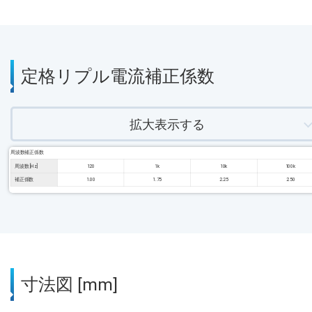
定格リプル電流補正係数
拡大表示する
周波数補正係数
周波数 [Hz]
120
1k
10k
100k
補正係数
1.00
1.75
2.25
2.50
寸法図 [mm]