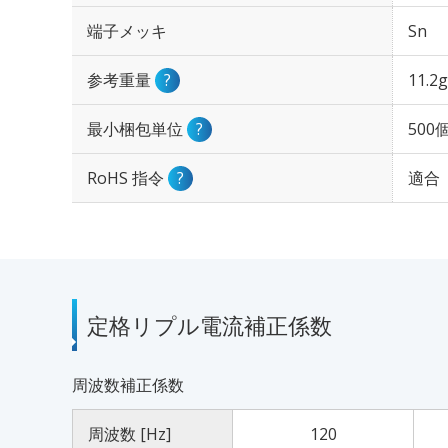
端子メッキ
Sn
参考重量
?
11.2g
最小梱包単位
?
500
RoHS 指令
?
適合
定格リプル電流補正係数
周波数補正係数
周波数 [Hz]
120