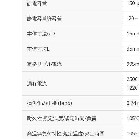
静電容量
150 
静電容量許容差
-20～
本体寸法⌀ D
16m
本体寸法L
35m
定格リプル電流
995m
2500
漏れ電流
1220
損失角の正接 (tanδ)
0.24 
耐久性 規定温度/規定時間/負荷
105℃
高温無負荷特性 規定温度/規定時間
105℃