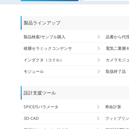
製品ラインアップ
製品検索/サンプル購入
品番から代
積層セラミックコンデンサ
電気二重層
インダクタ（コイル）
カメラモジ
モジュール
取扱終了品
設計支援ツール
SPICE/Sパラメータ
寿命計算
3D-CAD
フットプリ