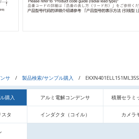
デンサ
製品検索/サンプル購入
EKXN401ELL151ML35S
プル購入
アルミ電解コンデンサ
積層セラミ
リスタ
インダクタ（コイル）
カメラ
ル