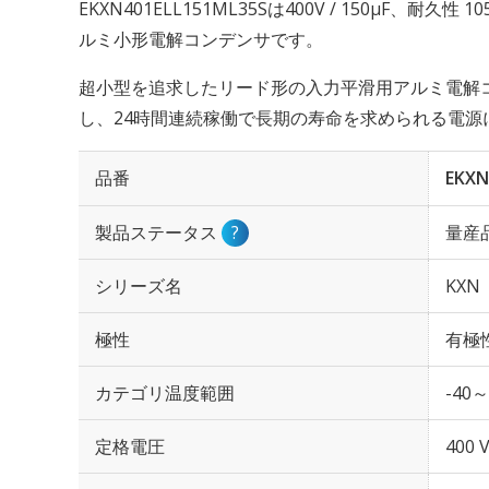
EKXN401ELL151ML35Sは400V / 150µF、耐久
ルミ小形電解コンデンサです。
超小型を追求したリード形の入力平滑用アルミ電解コンデン
し、24時間連続稼働で長期の寿命を求められる電源
品番
EKXN
製品ステータス
?
量産
シリーズ名
KXN
極性
有極
カテゴリ温度範囲
-40～
定格電圧
400 