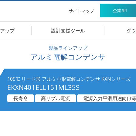
企業/IR
サイトマップ
アップ
設計支援ツール
ダウ
製品ラインアップ
アルミ電解コンデンサ
105℃ リード形 アルミ小形電解コンデンサ KXNシリーズ
EKXN401ELL151ML35S
長寿命
高リプル電流
電源入力平滑用途向け