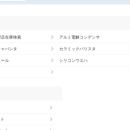
理店在庫検索
アルミ電解コンデンサ
キャパシタ
セラミックバリスタ
ュール
シリコンウエハ
ント